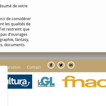
résumé de votre
rci de considérer
t les qualités de
f et restreint que
 pas d’ouvrages
ographie, fantasy,
es, documents.
re parution
Contact