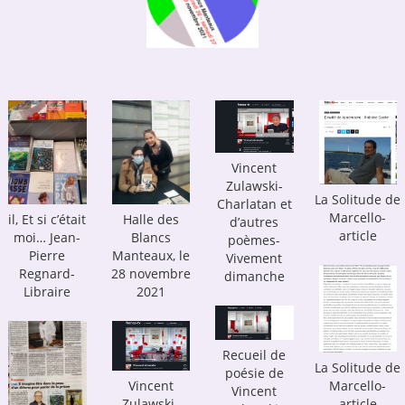
Vincent
Zulawski-
La Solitude de
Charlatan et
Marcello-
il, Et si c’était
Halle des
d’autres
article
moi… Jean-
Blancs
poèmes-
Pierre
Manteaux, le
Vivement
Regnard-
28 novembre
dimanche
Libraire
2021
Recueil de
La Solitude de
poésie de
Vincent
Marcello-
Vincent
Zulawski-
article