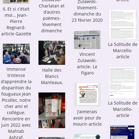
Zulawski-
Charlatan et
Vivement-
il, Et si c’était
d’autres
dimanche du
moi… Jean-
poèmes-
23 février 2020
Pierre
Vivement
Regnard-
dimanche
article Gazette
La Solitude de
Marcello-
Vincent
article
Zulawski-
article- Le
Immense
Halle des
Figaro
tristesse
Blancs
d’apprendre la
Manteaux,
disparition du
fougueux Jean
Picollec, notre
La Solitude de
cher ami et
Marcello-
J’aimerais
collègue.
article
avoir peur de
Rencontre en
mourir-article
juin 2022 avec
Mahtab
Ashraf,